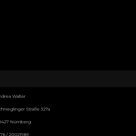
ndrea Walter
chnieglinger Straße 327a
0427 Nürnberg
176 / 20021989