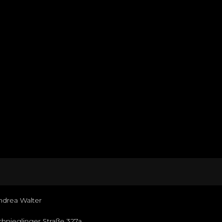
ndrea Walter
chnieglinger Straße 327a